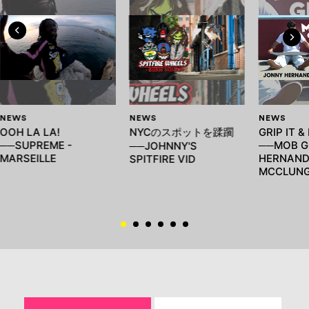
NEWS
NEWS
NEWS
OOH LA LA!
NYCのスポットを蹂躙
GRIP IT & 
──SUPREME -
──MOB GR
──JOHNNY'S
MARSEILLE
HERNAND
SPITFIRE VID
MCCLUN