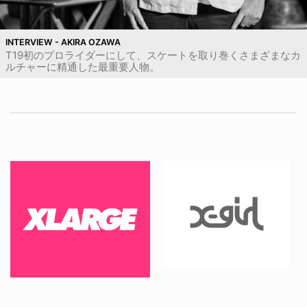
INTERVIEW - AKIRA OZAWA
T19初のプロライダーにして、スケートを取り巻くさまざまなカ
ルチャーに精通した最重要人物。