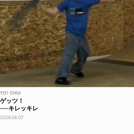
YO! CHUI
ゲッツ！
──キレッキレ
2026.08.07