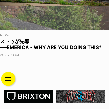
NEWS
ストゥが先導
──EMERICA - WHY ARE YOU DOING THIS?
2026.08.04