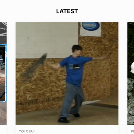
LATEST
YO! CHUI
P