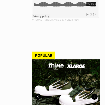
VHSMAG
·
VHSMIX vol.31 by YUNGJINNN
POPULAR