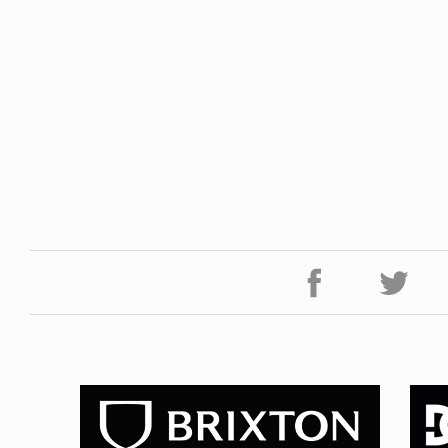
NDOM
VOICE OF FREEDOM
NOSAUR JR.
AKIRA OZAWA / 尾澤 彰
6.08.06
2021.09.02