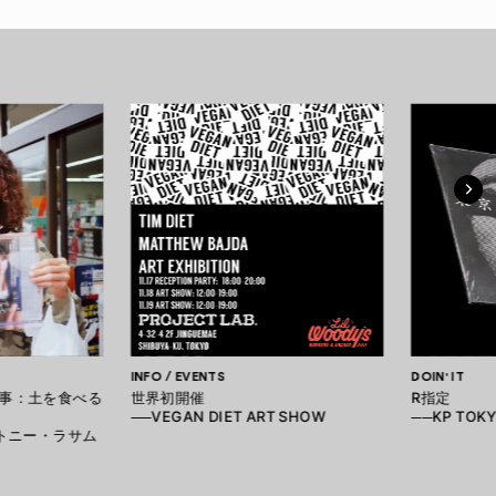
INFO / EVENTS
DOIN' IT
事：土を食べる
世界初開催
R指定
──VEGAN DIET ART SHOW
──KP TO
 / トニー・ラサム