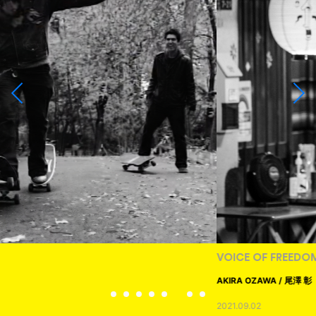
VOICE OF FREEDOM
AKIRA OZAWA / 尾澤 彰
2021.09.02