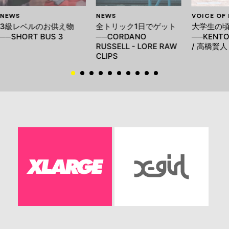
NEWS
NEWS
VOICE OF
3級レベルのお供え物
全トリック1日でゲット
大学生の頃
──SHORT BUS 3
──CORDANO
──KENTO
RUSSELL - LORE RAW
/ 高橋賢人
CLIPS