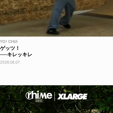
YO! CHUI
ゲッツ！
──キレッキレ
2026.08.07