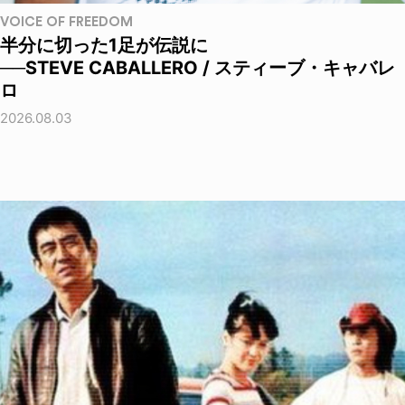
VOICE OF FREEDOM
半分に切った1足が伝説に
──STEVE CABALLERO / スティーブ・キャバレ
ロ
2026.08.03