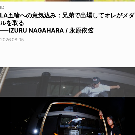
ID
LA五輪への意気込み：兄弟で出場してオレがメダ
ルを取る
──IZURU NAGAHARA / 永原依弦
2026.08.05