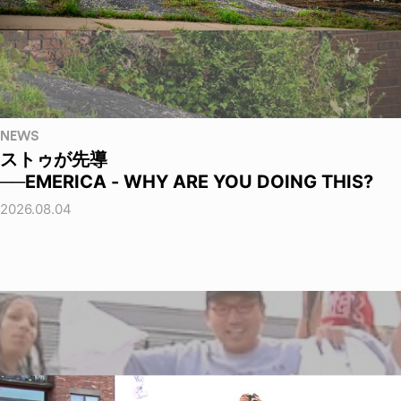
NEWS
ストゥが先導
──EMERICA - WHY ARE YOU DOING THIS?
2026.08.04