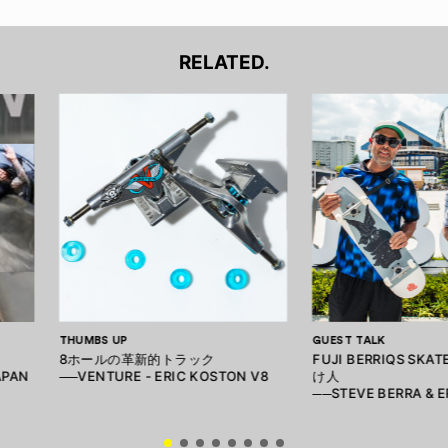
RELATED.
THUMBS UP
GUEST TALK
8ホールの革新的トラック
FUJI BERRIQS SKA
APAN
──VENTURE - ERIC KOSTON V8
け人
──STEVE BERRA & 