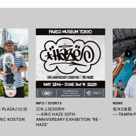
INFO / EVENTS
NEWS
TE PLAZAの仕掛
日本上陸30周年
堀米2連覇
──ERIC HAZE 30TH
──TAMPA P
ERIC KOSTON
ANNIVERSARY EXHIBITION “RE・
HAZE”