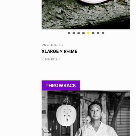
RANDOM
VO
DINOSAUR JR.
TO
2026.08.06
202
THROWBACK