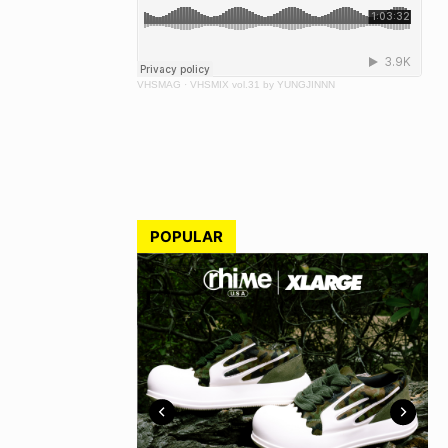
VHSMAG
·
VHSMIX vol.31 by YUNGJINNN
POPULAR