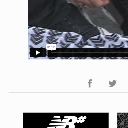
ICE OF FREEDOM
VOICE OF FREEDOM
NY ALVA (ENGLISH)
AKIRA OZAWA / 尾澤 彰
6.08.07
2021.09.02