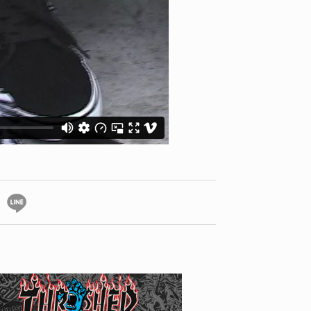
ID
VOICE
IZURU NAGAHARA / 永原依弦
TONY
2026.08.05
2026.08