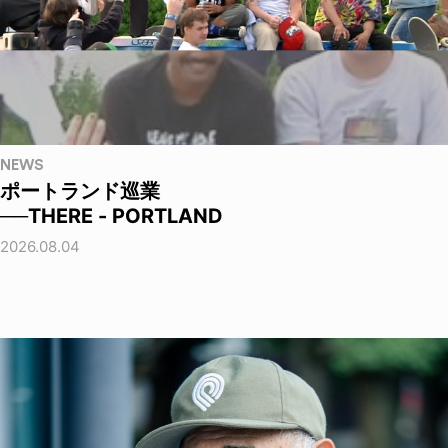
NEWS
ポートランド巡業
──THERE - PORTLAND
2026.08.04