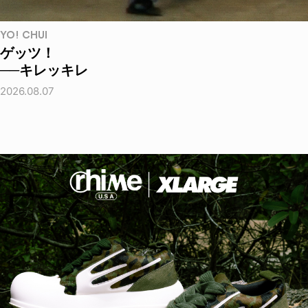
YO! CHUI
ゲッツ！
──キレッキレ
2026.08.07