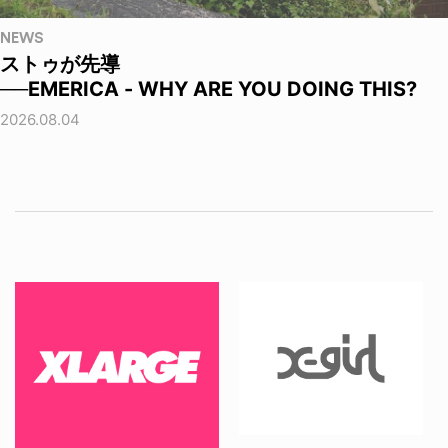
NEWS
ストゥが先導
──EMERICA - WHY ARE YOU DOING THIS?
2026.08.04