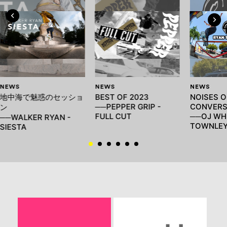
NEWS
NEWS
NEWS
地中海で魅惑のセッショ
BEST OF 2023
NOISES O
──PEPPER GRIP -
CONVERS
ン
FULL CUT
──OJ WHE
──WALKER RYAN -
TOWNLE
SIESTA