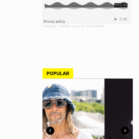
VHSMAG
·
VHSMIX vol.31 by YUNGJINNN
POPULAR