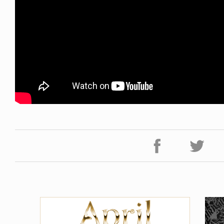
VOICE OF FREEDOM
DEYUKI KONDO
GABRIEL SUMMERS /
ズ
9.05.08
2026.03.26