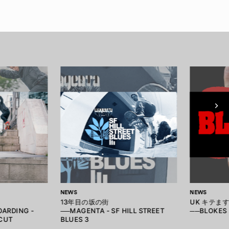
NEWS
NEWS
13年目の坂の街
UK キテま
OARDING -
──MAGENTA - SF HILL STREET
──BLOKES 
CUT
BLUES 3