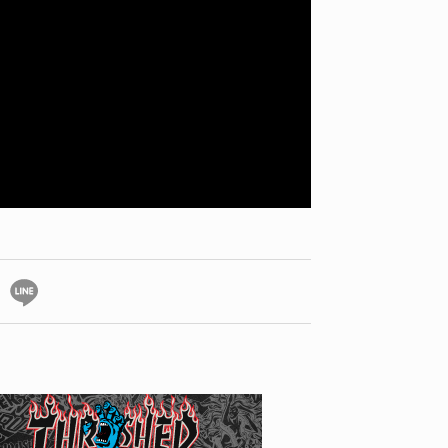
BLOG: HIROYUKI MATSUO
NEWS
 ゲイブリエル・サマー
昨日から入院生活
ED TE
2026.08
2011.05.17