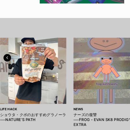
LIFE HACK
NEWS
ショウタ・クボのおすすめグラノーラ
ナーズの復讐
──NATURE’S PATH
──FROG - EVAN SK8 PRODIG
EXTRA