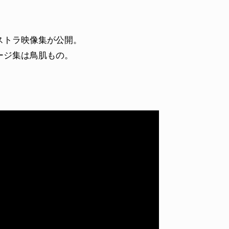
ストラ映像集が公開。
ージ集は鳥肌もの。