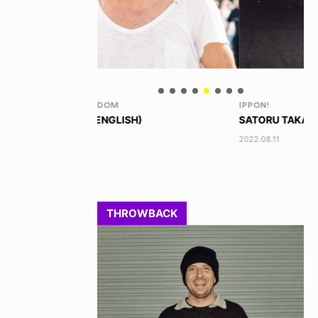
IPPON!
ID
)
SATORU TAKAHASHI / 高橋 悟
HI
201
2022.08.11
THROWBACK