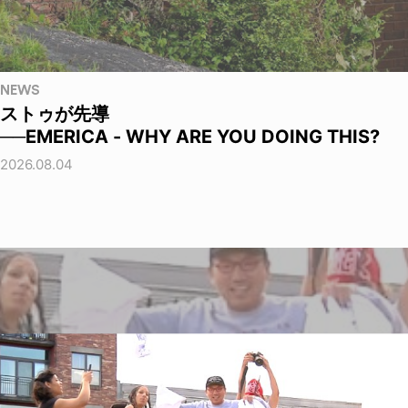
NEWS
ストゥが先導
──EMERICA - WHY ARE YOU DOING THIS?
2026.08.04