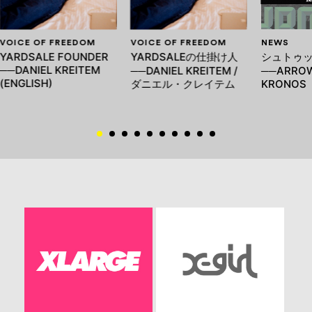
VOICE OF FREEDOM
VOICE OF FREEDOM
NEWS
YARDSALE FOUNDER
YARDSALEの仕掛け人
シュトゥ
──DANIEL KREITEM
──DANIEL KREITEM /
──ARROW
(ENGLISH)
ダニエル・クレイテム
KRONOS