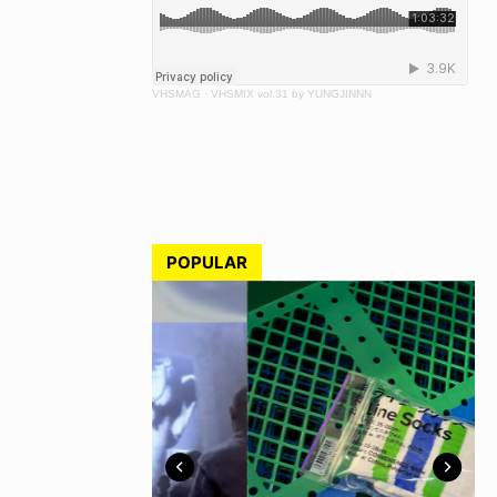
VHSMAG
·
VHSMIX vol.31 by YUNGJINNN
POPULAR