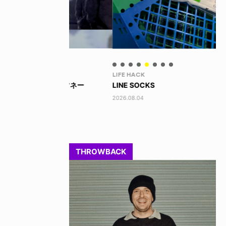
LIFE HACK
LI
 ビッグマネー
LINE SOCKS
15
2026.08.04
202
THROWBACK