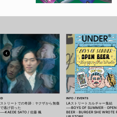
ID
INFO / EVENTS
ストリートでの奇跡：ヤクザから無傷
LAストリートカルチャー集結
で逃げ切った
──BOYS OF SUMMER・OPEN
──KAEDE SATO / 佐藤 楓
BEER・BURGER SHE WROTE 
UP STORE