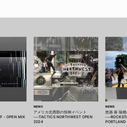
NEWS
NEWS
アメリカ北西部の恒例イベント
悠路 葵 瑞
F - OPEN MIX
──TACTICS NORTHWEST OPEN
──ROCKST
2024
PORTLAND 