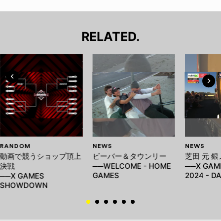
RELATED.
RANDOM
NEWS
NEWS
動画で競うショップ頂上
ビーバー＆タウンリー
芝田 元 
決戦
──WELCOME - HOME
──X GAM
GAMES
2024 - DA
──X GAMES
SHOWDOWN