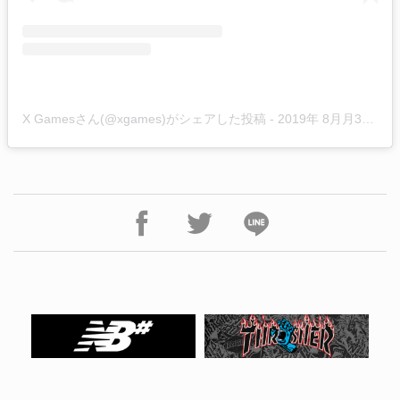
X Gamesさん(@xgames)がシェアした投稿
-
2019年 8月月3日午後3時44分PDT