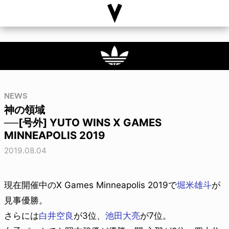
NEWS
神の領域
──[号外] YUTO WINS X GAMES
MINNEAPOLIS 2019
2019.08.04
現在開催中のX Games Minneapolis 2019で
堀米雄斗
が
見事優勝。
さらには
白井空良
が3位、
池田大亮
が7位。