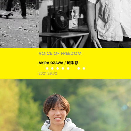
VOICE OF FREEDOM
AKIRA OZAWA / 尾澤 彰
2021.09.02