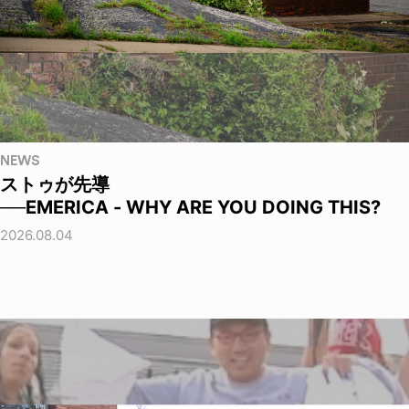
NEWS
ストゥが先導
──EMERICA - WHY ARE YOU DOING THIS?
2026.08.04