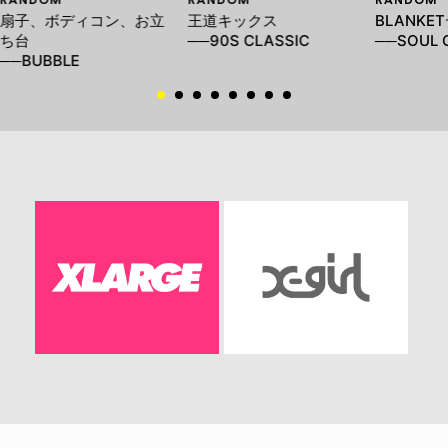
扇子、ボディコン、お立
王道キックス
BLANKE
ち台
──90S CLASSIC
──SOUL 
──BUBBLE