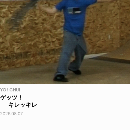
YO! CHUI
ゲッツ！
──キレッキレ
2026.08.07