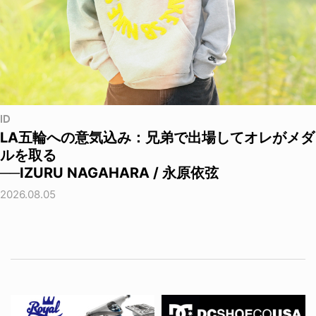
ID
LA五輪への意気込み：兄弟で出場してオレがメダ
ルを取る
──IZURU NAGAHARA / 永原依弦
2026.08.05