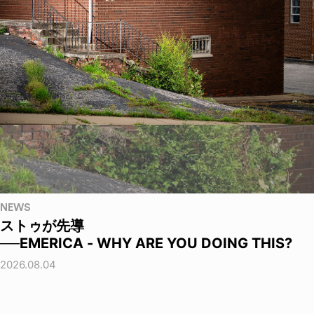
NEWS
ストゥが先導
──EMERICA - WHY ARE YOU DOING THIS?
2026.08.04