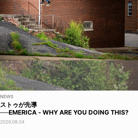
NEWS
ストゥが先導
──EMERICA - WHY ARE YOU DOING THIS?
2026.08.04