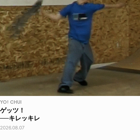
YO! CHUI
ゲッツ！
──キレッキレ
2026.08.07