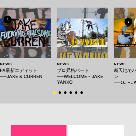
NEWS
NEWS
NEWS
FA最新エディット
プロ昇格パート
新天地で
──JAKE & CURREN
──WELCOME - JAKE
ン
YANKO
──OJ - 