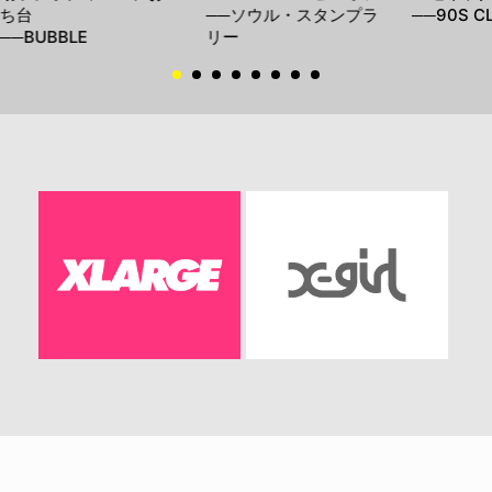
ち台
──ソウル・スタンプラ
──90S C
──BUBBLE
リー