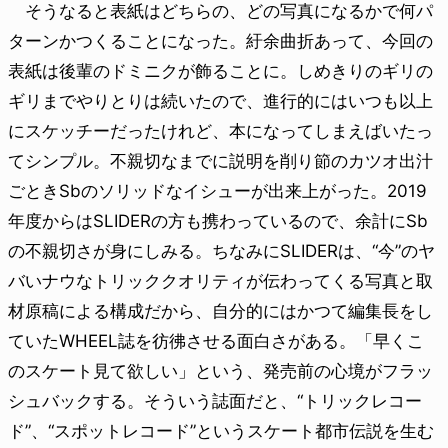
そうなると表紙はどちらの、どの写真になるかで何パ
ターンかつくることになった。紆余曲折あって、今回の
表紙は後輩のドミニクが飾ることに。しめきりのギリの
ギリまでやりとりは続いたので、進行的にはいつも以上
にスケッチーだったけれど、本になってしまえばいたっ
てシンプル。不親切なまでに説明を削り節のカツオ出汁
ごときSbのソリッドなイシューが出来上がった。2019
年度からはSLIDERの方も携わっているので、余計にSb
の不親切さが身にしみる。ちなみにSLIDERは、“今”のヤ
バいナウなトリッククオリティが伝わってくる写真と取
材原稿による構成だから、自分的にはかつて編集長をし
ていたWHEEL誌を彷彿させる面白さがある。「早くこ
のスケート見て欲しい」という、発売前の心境がフラッ
シュバックする。そういう誌面だと、“トリックレコー
ド”、“スポットレコード”というスケート都市伝説を生む