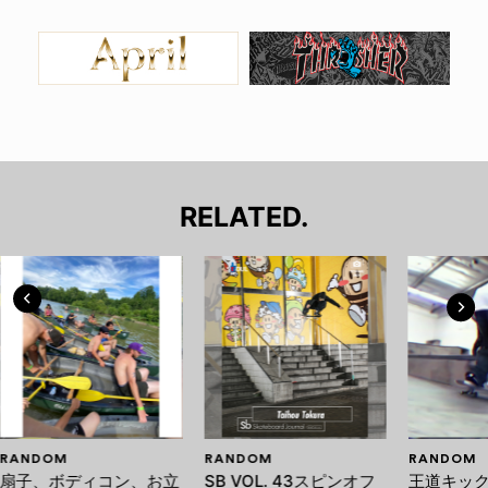
RELATED.
RANDOM
RANDOM
RANDOM
扇子、ボディコン、お立
SB VOL. 43スピンオフ
王道キッ