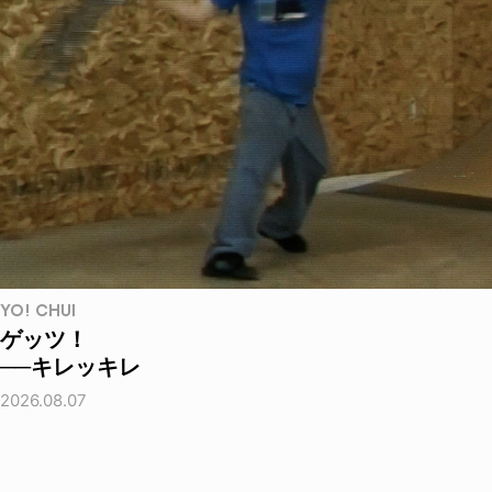
YO! CHUI
ゲッツ！
──キレッキレ
2026.08.07