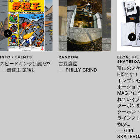
INFO / EVENTS
RANDOM
BLOG: HI5
SKATEBOA
スピードキングは誰だ!?
古豆腐屋
富山のス
──最速王 第1戦
──PHILLY GRIND
Hi5です！
ポンプレゼ
ボーショッ
MAGブロ
れている
クーポン
クーポン：v
ラインス
物が…
──GIRL
SKATEB