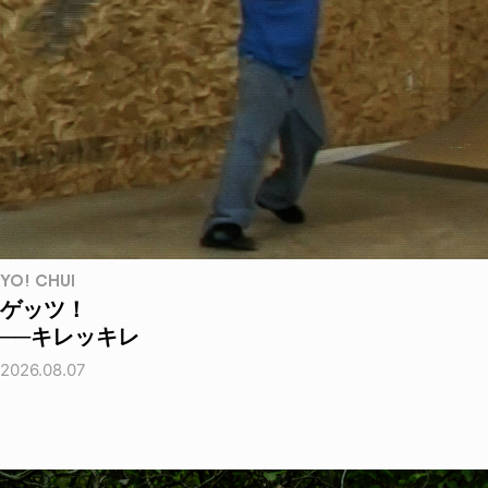
YO! CHUI
ゲッツ！
──キレッキレ
2026.08.07