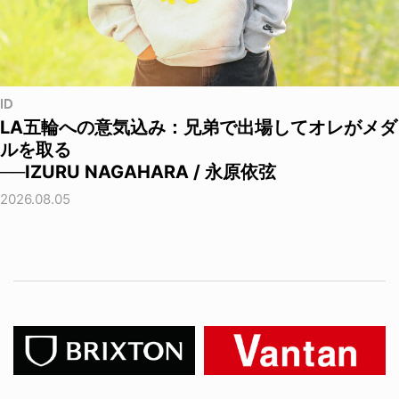
ID
LA五輪への意気込み：兄弟で出場してオレがメダ
ルを取る
──IZURU NAGAHARA / 永原依弦
2026.08.05