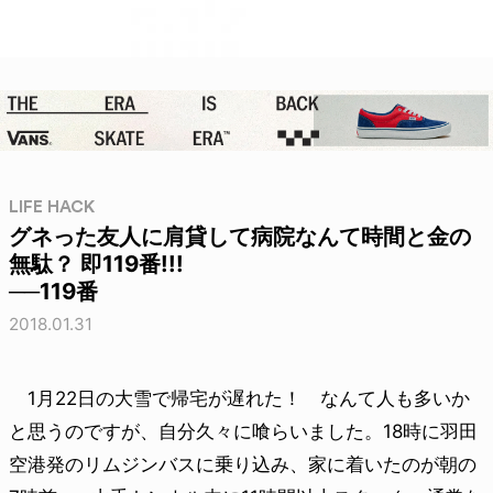
LIFE HACK
グネった友人に肩貸して病院なんて時間と金の
無駄？ 即119番!!!
──119番
2018.01.31
1月22日の大雪で帰宅が遅れた！ なんて人も多いか
と思うのですが、自分久々に喰らいました。18時に羽田
空港発のリムジンバスに乗り込み、家に着いたのが朝の