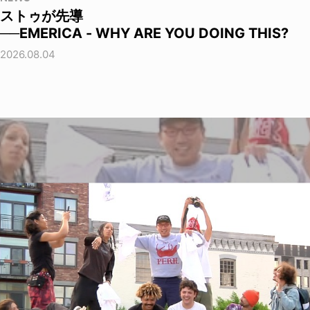
ストゥが先導
──EMERICA - WHY ARE YOU DOING THIS?
2026.08.04