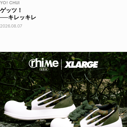
YO! CHUI
ゲッツ！
──キレッキレ
2026.08.07