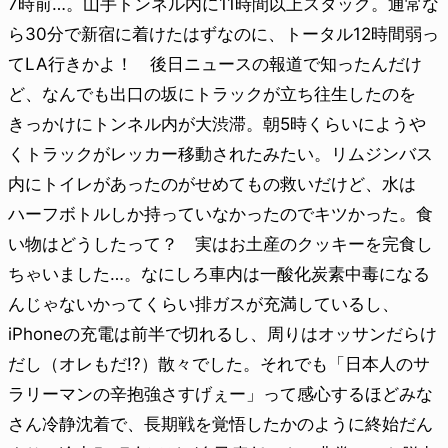
7時前…。山手トンネル内に11時間以上スタック。通常な
ら30分で新宿に着けたはずなのに、トータル12時間弱っ
てLA行きかよ！ 後日ニュースの報道で知ったんだけ
ど、なんでも出口の坂にトラックが立ち往生したのを
きっかけにトンネル内が大渋滞。朝5時くらいにようや
くトラックがレッカー移動されたみたい。リムジンバス
内にトイレがあったのがせめてもの救いだけど、水は
ハーフボトルしか持っていなかったのでキツかった。食
い物はどうしたって？ 実はお土産のクッキーを完食し
ちゃいました…。なにしろ車内は一酸化炭素中毒になる
んじゃないかってくらい排ガスが充満しているし、
iPhoneの充電は前半で切れるし、周りはオッサンだらけ
だし（オレもだ!?）散々でした。それでも「日本人のサ
ラリーマンの辛抱強さすげぇー」って感心するほどみな
さん冷静沈着で、長期戦を覚悟したかのように終始だん