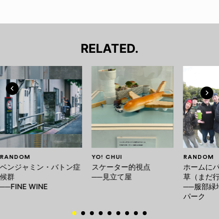
RELATED.
RANDOM
YO! CHUI
RANDOM
ベンジャミン・バトン症
スケーター的視点
ホームに
候群
──見立て屋
草（まだ
──FINE WINE
──服部緑
パーク