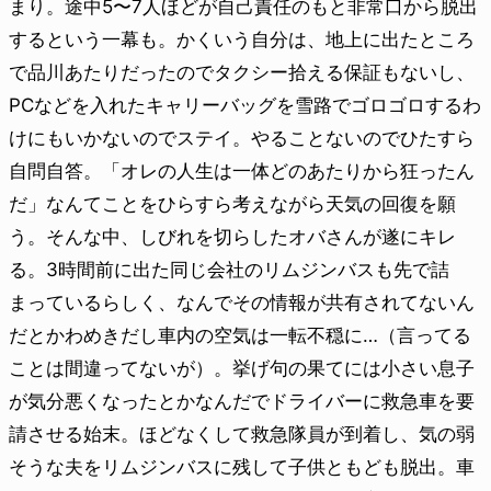
まり。途中5〜7人ほどが自己責任のもと非常口から脱出
するという一幕も。かくいう自分は、地上に出たところ
で品川あたりだったのでタクシー拾える保証もないし、
PCなどを入れたキャリーバッグを雪路でゴロゴロするわ
けにもいかないのでステイ。やることないのでひたすら
自問自答。「オレの人生は一体どのあたりから狂ったん
だ」なんてことをひらすら考えながら天気の回復を願
う。そんな中、しびれを切らしたオバさんが遂にキレ
る。3時間前に出た同じ会社のリムジンバスも先で詰
まっているらしく、なんでその情報が共有されてないん
だとかわめきだし車内の空気は一転不穏に…（言ってる
ことは間違ってないが）。挙げ句の果てには小さい息子
が気分悪くなったとかなんだでドライバーに救急車を要
請させる始末。ほどなくして救急隊員が到着し、気の弱
そうな夫をリムジンバスに残して子供ともども脱出。車