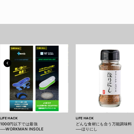
LIFE HACK
LIFE HACK
1000円以下では最強
どんな食材にも合う万能調味料
──WORKMAN INSOLE
──ほりにし