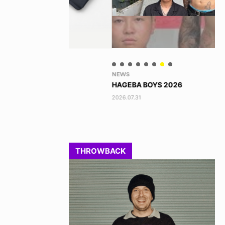
NEWS
YO
HAGEBA BOYS 2026
あ
2026.07.31
202
THROWBACK