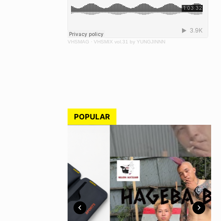
VHSMAG
·
VHSMIX vol.31 by YUNGJINNN
POPULAR