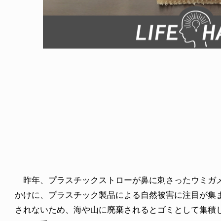
! CHUI
VOICE OF FREEDOM
の時のあの写真
KAYA SAKAKIBARA / 榊
6.07.31
2026.07.30
昨年、プラスチックストローが鼻に刺さったウミガメ
かけに、プラスチック製品による自然被害に注目が集
されないため、海や山に廃棄されるとゴミとして集積