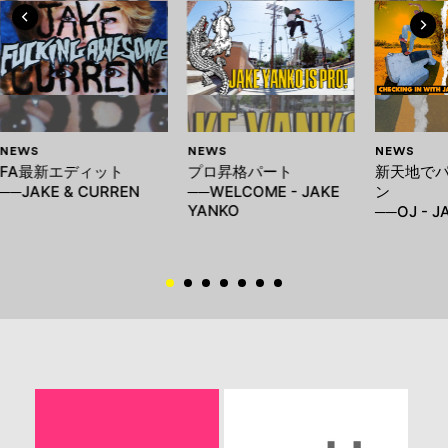
NEWS
NEWS
NEWS
FA最新エディット
プロ昇格パート
新天地で
──JAKE & CURREN
──WELCOME - JAKE
ン
YANKO
──OJ - 