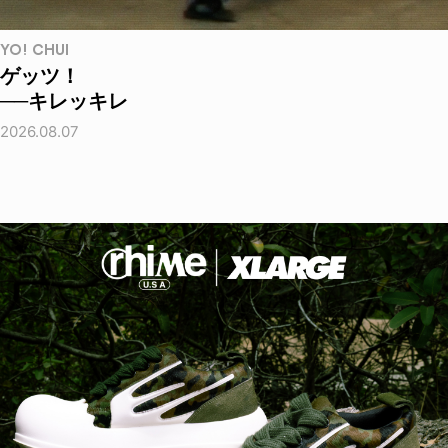
YO! CHUI
ゲッツ！
──キレッキレ
2026.08.07