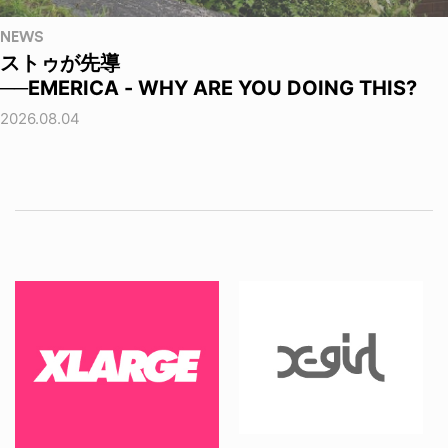
NEWS
ストゥが先導
──EMERICA - WHY ARE YOU DOING THIS?
2026.08.04