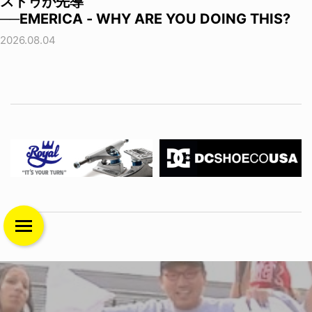
ストゥが先導
──EMERICA - WHY ARE YOU DOING THIS?
2026.08.04