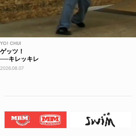
YO! CHUI
ゲッツ！
──キレッキレ
2026.08.07