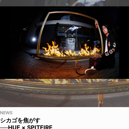
NEWS
シカゴを焦がす
──HUF × SPITFIRE