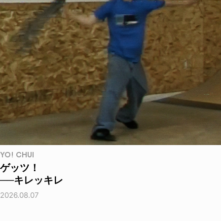
YO! CHUI
ゲッツ！
──キレッキレ
2026.08.07