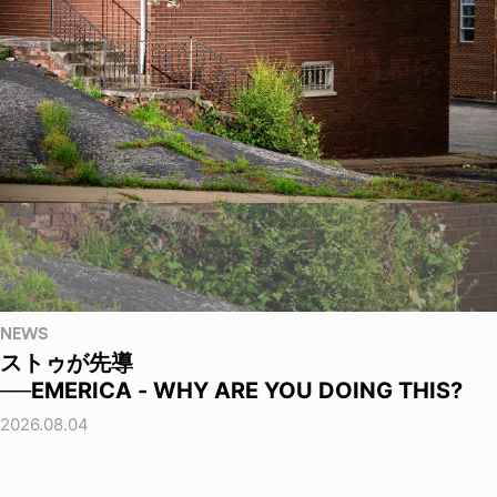
NEWS
ストゥが先導
──EMERICA - WHY ARE YOU DOING THIS?
2026.08.04