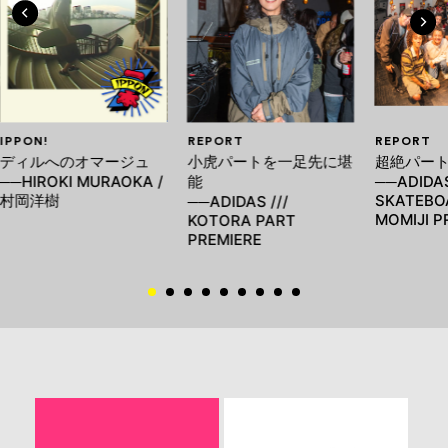
IPPON!
REPORT
REPORT
ディルへのオマージュ
小虎パートを一足先に堪
超絶パー
──HIROKI MURAOKA /
能
──ADIDA
村岡洋樹
SKATEBOA
──ADIDAS ///
MOMIJI P
KOTORA PART
PREMIERE