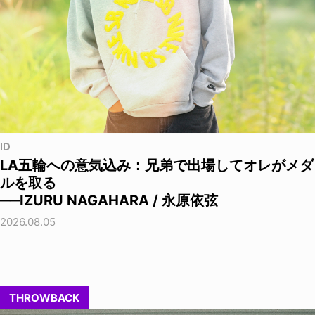
ID
LA五輪への意気込み：兄弟で出場してオレがメダ
ルを取る
──IZURU NAGAHARA / 永原依弦
2026.08.05
THROWBACK