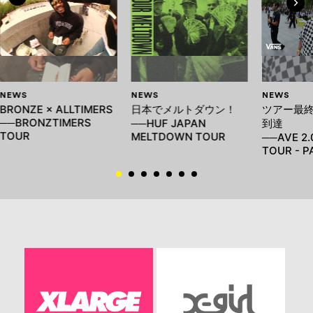
NEWS
NEWS
NEWS
BRONZE × ALLTIMERS
日本でメルトダウン！
ツアー最
──BRONZTIMERS
──HUF JAPAN
到達
TOUR
MELTDOWN TOUR
──AVE 2.
TOUR - P