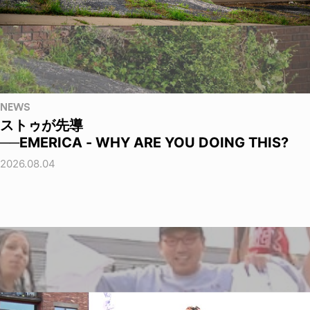
NEWS
ストゥが先導
──EMERICA - WHY ARE YOU DOING THIS?
2026.08.04