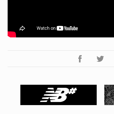
ICE OF FREEDOM
VOICE OF FREEDOM
NY ALVA (ENGLISH)
AKIRA OZAWA / 尾澤 彰
6.08.07
2021.09.02