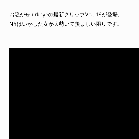
お騒がせlurknycの最新クリップVol. 16が登場。
NYはいかした女が大勢いて羨ましい限りです。