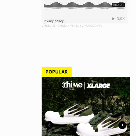
VHSMAG
·
VHSMIX vol.31 by YUNGJINNN
POPULAR