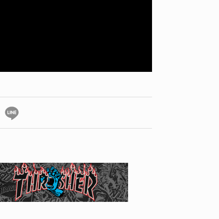
ID
VOICE
IZURU NAGAHARA / 永原依弦
TONY
2026.08.05
2026.08