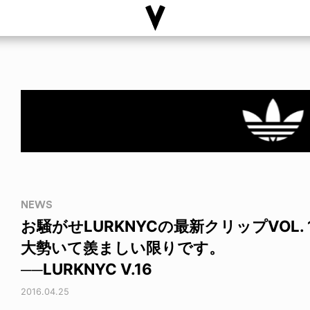
NEWS
お騒がせLURKNYCの最新クリップVOL.
大勢いて羨ましい限りです。
──LURKNYC V.16
2016.04.25