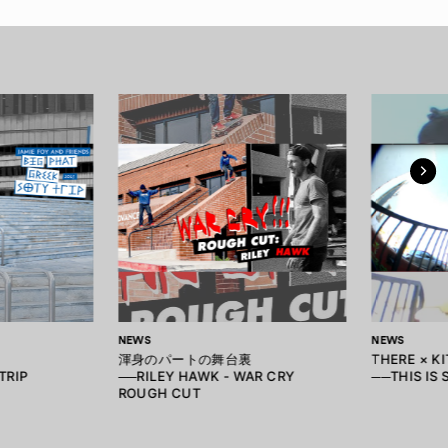
NEWS
NEWS
渾身のパートの舞台裏
THERE × K
TRIP
──RILEY HAWK - WAR CRY
──THIS IS 
ROUGH CUT