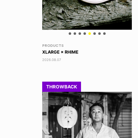
RANDOM
VO
DINOSAUR JR.
TO
2026.08.06
202
THROWBACK