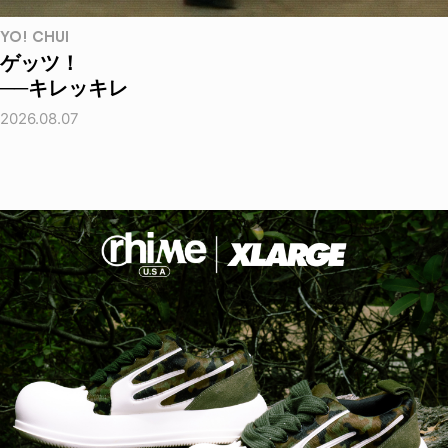
YO! CHUI
ゲッツ！
──キレッキレ
2026.08.07