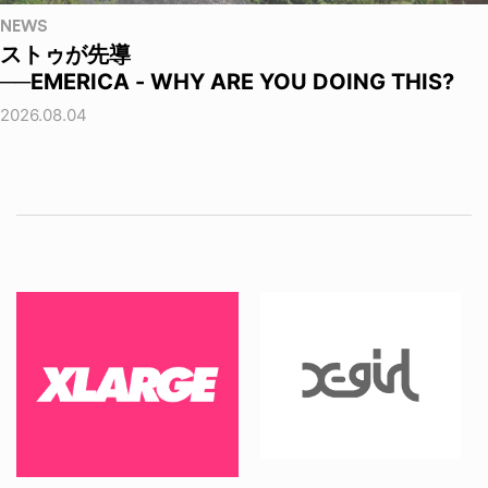
NEWS
ストゥが先導
──EMERICA - WHY ARE YOU DOING THIS?
2026.08.04