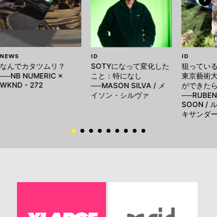
NEWS
ID
ID
なんでカタツムリ？
SOTYになって変化した
狙ってい
──NB NUMERIC ×
こと：特になし
東京藝術
WKND - 272
──MASON SILVA / メ
ができた
イソン・シルヴァ
──RUBEN
SOON /
キサンダ