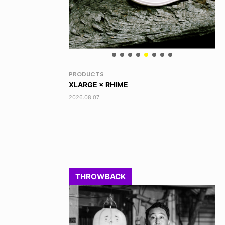
VOICE OF FREEDOM
RA
TONY ALVA (ENGLISH)
DI
2026.08.07
202
THROWBACK