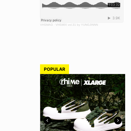
VHSMAG
·
VHSMIX vol.31 by YUNGJINNN
POPULAR