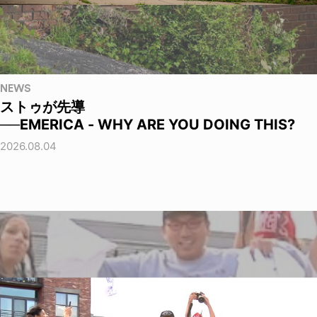
NEWS
ストゥが先導
──EMERICA - WHY ARE YOU DOING THIS?
2026.08.04