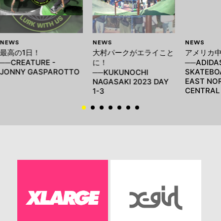
NEWS
NEWS
NEWS
最高の1日！
大村パークがエライこと
アメリカ
──CREATURE -
に！
──ADIDA
JONNY GASPAROTTO
SKATEBOA
──KUKUNOCHI
EAST NO
NAGASAKI 2023 DAY
CENTRAL
1-3