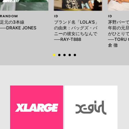
RANDOM
ID
ID
足元の3本線
ブランド名「LOLA'S」
茅野パー
──DRAKE JONES
の由来：バッグズ・バ
年前の元旦
ニーの彼女にちなんで
がひとり
──RAY-T888
──TORU 
倉 徹