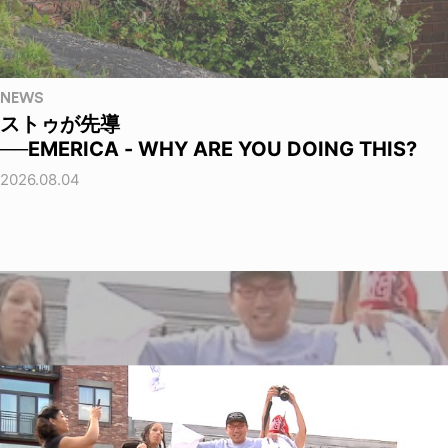
NEWS
ストゥが先導
──EMERICA - WHY ARE YOU DOING THIS?
2026.08.04