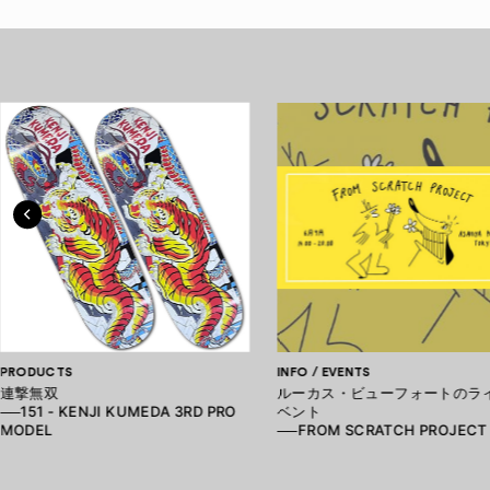
PRODUCTS
INFO / EVENTS
連撃無双
ルーカス・ビューフォートのラ
──151 - KENJI KUMEDA 3RD PRO
ベント
MODEL
──FROM SCRATCH PROJECT