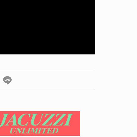
ID
VOICE
IZURU NAGAHARA / 永原依弦
TONY
2026.08.05
2026.08