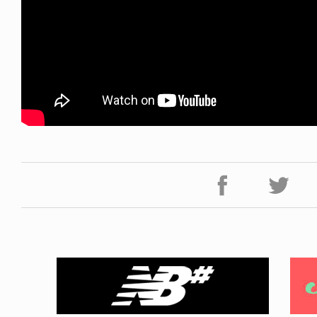
ICE OF FREEDOM
RANDOM
IRA OZAWA / 尾澤 彰
DINOSAUR JR.
2026.08.06
1.09.02