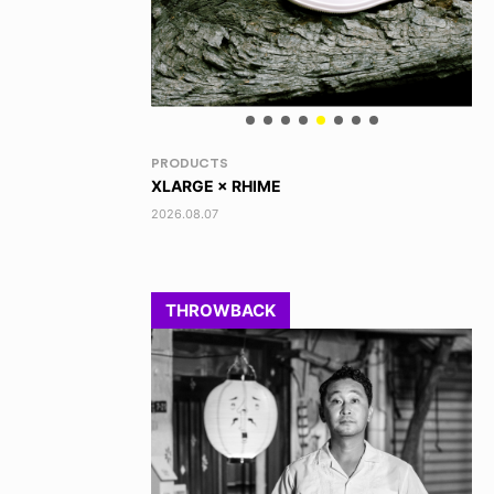
NEWS
VO
TOBY RYAN - PRO FOR REAL
AK
2026.08.08
202
THROWBACK