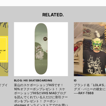
RELATED.
BLOG: HI5 SKATEBOARDING
ID
イブイ
富山のスケボーショップHi5です！
ブランド名「LOLA'
10%オフクーポンプレゼント！ スケ
グズ・バニーの彼女に
ボーショップHI5のVHS MAGブログ
──RAY-T888
を読んでくれている人だけに割引クー
ポンをプレゼント！ クーポン：
vhsmag オンラインストアでのお買い