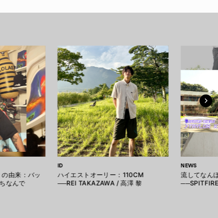
ID
NEWS
S」の由来：バッ
ハイエストオーリー：110CM
流してなん
ちなんで
──REI TAKAZAWA / 高澤 黎
──SPITFIRE