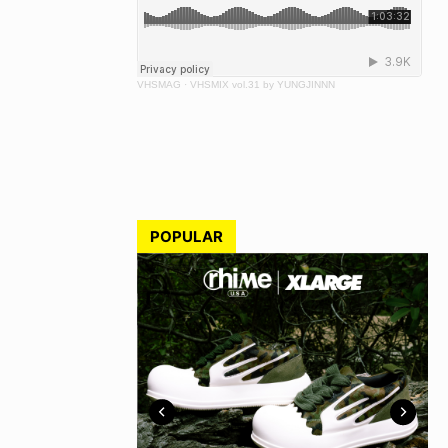
VHSMAG
·
VHSMIX vol.31 by YUNGJINNN
POPULAR