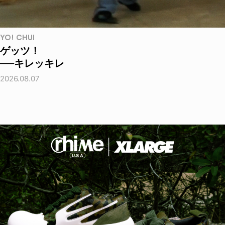
YO! CHUI
ゲッツ！
──キレッキレ
2026.08.07