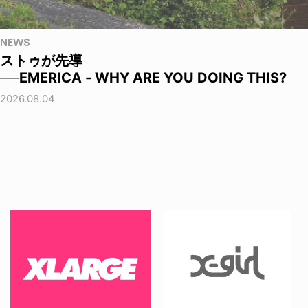
NEWS
ストゥが先導
──EMERICA - WHY ARE YOU DOING THIS?
2026.08.04