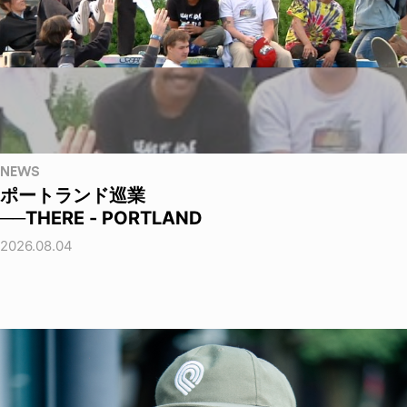
NEWS
ポートランド巡業
──THERE - PORTLAND
2026.08.04