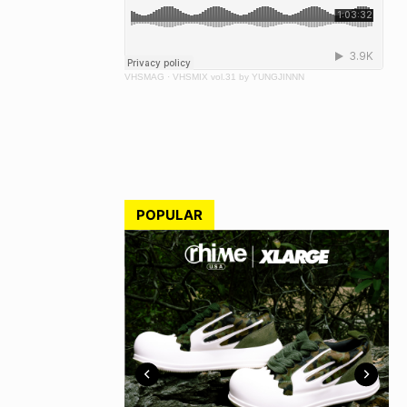
VHSMAG
·
VHSMIX vol.31 by YUNGJINNN
POPULAR