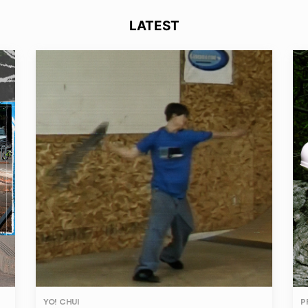
LATEST
YO! CHUI
P