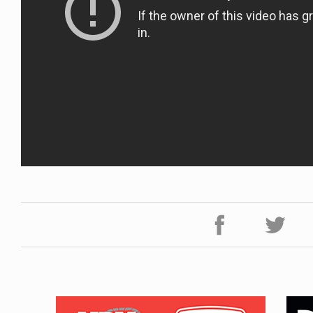
ICE OF FREEDOM
RANDOM
IRA OZAWA / 尾澤 彰
DINOSAUR JR.
2026.08.06
1.09.02