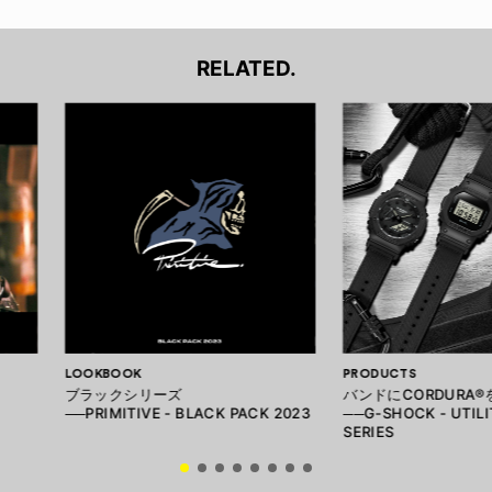
RELATED.
LOOKBOOK
PRODUCTS
ブラックシリーズ
バンドにCORDURA®
──PRIMITIVE - BLACK PACK 2023
──G-SHOCK - UTIL
SERIES