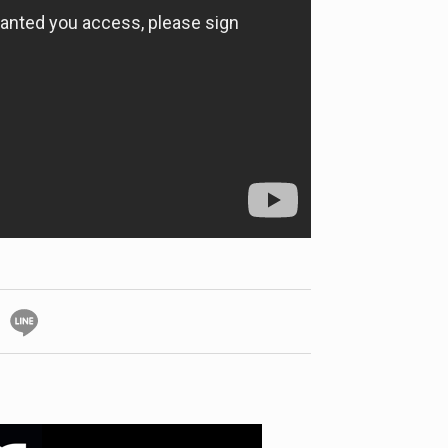
ID
VOICE
IZURU NAGAHARA / 永原依弦
TONY
2026.08.05
2026.08