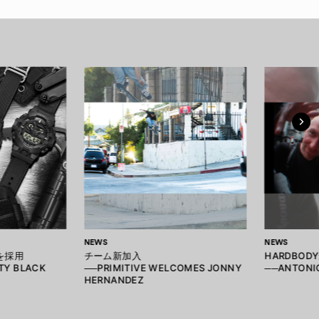
NEWS
NEWS
を採用
チーム新加入
HARDBO
ITY BLACK
──PRIMITIVE WELCOMES JONNY
──ANTONIO
HERNANDEZ