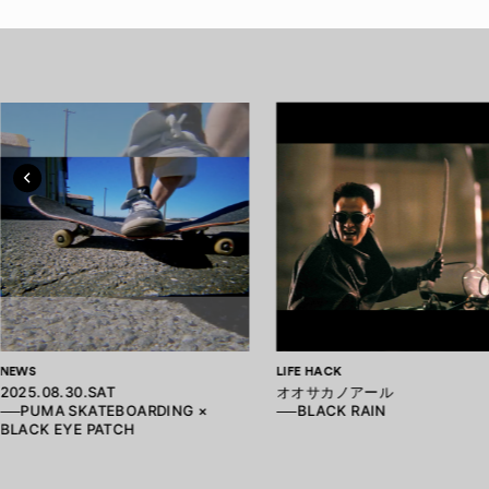
NEWS
LIFE HACK
2025.08.30.SAT
オオサカノアール
──PUMA SKATEBOARDING ×
──BLACK RAIN
BLACK EYE PATCH