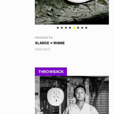
NEWS
VO
TOBY RYAN - PRO FOR REAL
AK
2026.08.08
202
THROWBACK