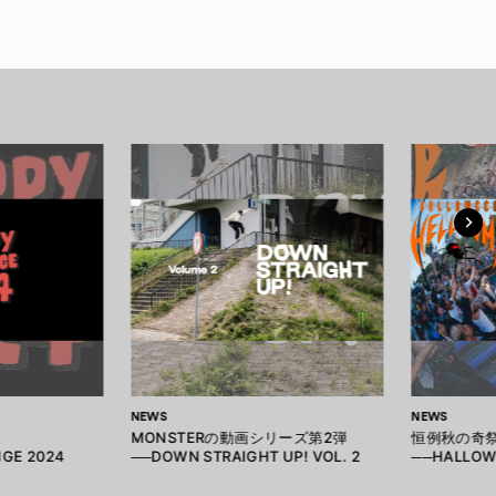
NEWS
NEWS
MONSTERの動画シリーズ第2弾
恒例秋の奇
GE 2024
──DOWN STRAIGHT UP! VOL. 2
──HALLOW