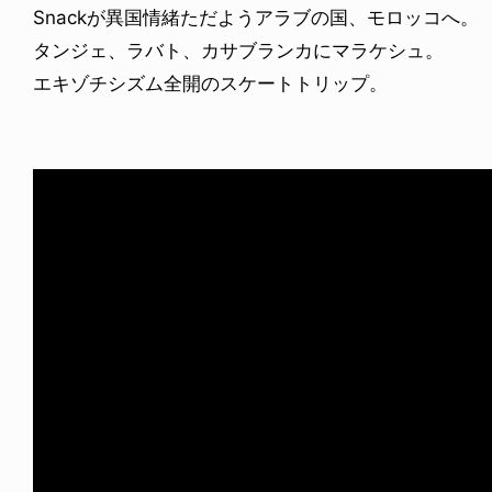
Snackが異国情緒ただようアラブの国、モロッコへ。
タンジェ、ラバト、カサブランカにマラケシュ。
エキゾチシズム全開のスケートトリップ。