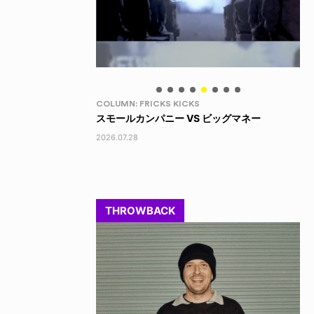
LIFE HACK
LI
 ビッグマネー
150 WALLET
LI
2026.07.28
202
THROWBACK