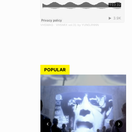
VHSMAG
·
VHSMIX vol.31 by YUNGJINNN
POPULAR