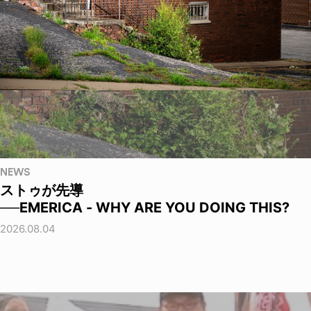
NEWS
ストゥが先導
──EMERICA - WHY ARE YOU DOING THIS?
2026.08.04