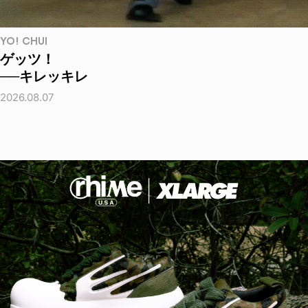
YO! CHUI
ゲッツ！
──キレッキレ
2026.08.07