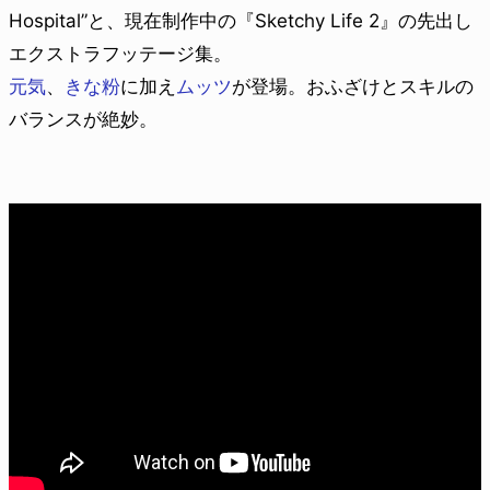
Hospital”と、現在制作中の『Sketchy Life 2』の先出し
エクストラフッテージ集。
元気
、
きな粉
に加え
ムッツ
が登場。おふざけとスキルの
バランスが絶妙。