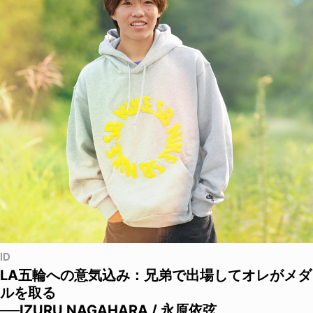
ID
LA五輪への意気込み：兄弟で出場してオレがメダ
ルを取る
──IZURU NAGAHARA / 永原依弦