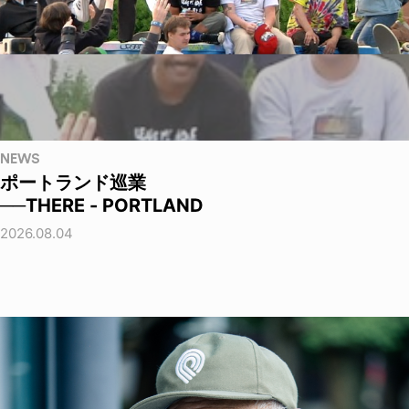
NEWS
ポートランド巡業
──THERE - PORTLAND
2026.08.04