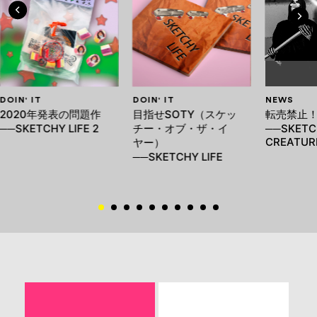
DOIN' IT
DOIN' IT
NEWS
2020年発表の問題作
目指せSOTY（スケッ
転売禁止
──SKETCHY LIFE 2
チー・オブ・ザ・イ
──SKETC
CREATUR
ヤー）
──SKETCHY LIFE