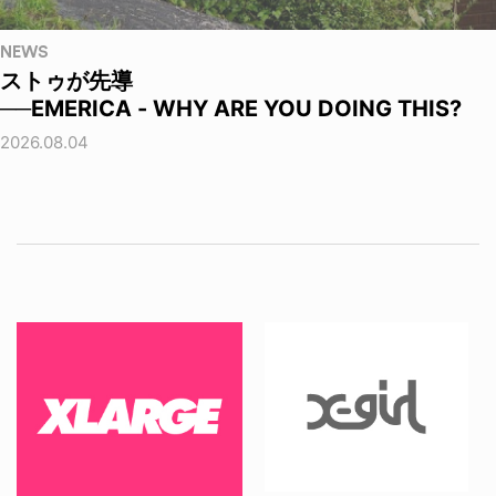
NEWS
ストゥが先導
──EMERICA - WHY ARE YOU DOING THIS?
2026.08.04