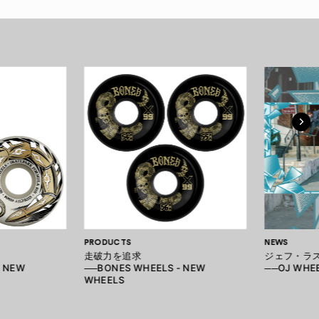
PRODUCTS
NEWS
走破力を追求
ジェフ・ラ
- NEW
──BONES WHEELS - NEW
──OJ WHEE
WHEELS