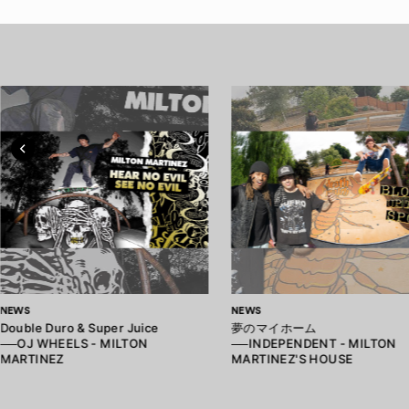
NEWS
NEWS
Double Duro & Super Juice
夢のマイホーム
──OJ WHEELS - MILTON
──INDEPENDENT - MILTON
MARTINEZ
MARTINEZ'S HOUSE