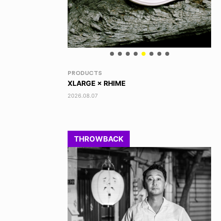
RANDOM
VO
DINOSAUR JR.
AK
2026.08.06
202
THROWBACK