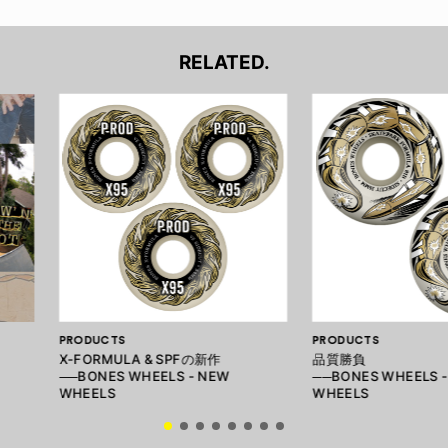
RELATED.
PRODUCTS
PRODUCTS
X-FORMULA & SPFの新作
品質勝負
──BONES WHEELS - NEW
──BONES WHEELS 
WHEELS
WHEELS