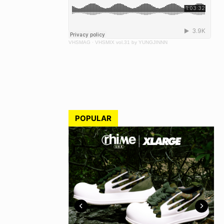
VHSMAG
·
VHSMIX vol.31 by YUNGJINNN
POPULAR