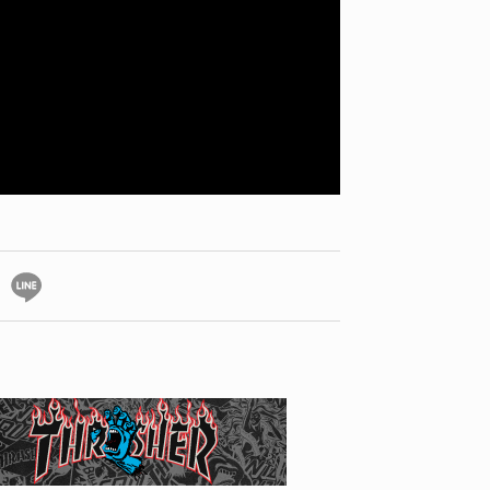
ID
VOICE
IZURU NAGAHARA / 永原依弦
TONY
2026.08.05
2026.08