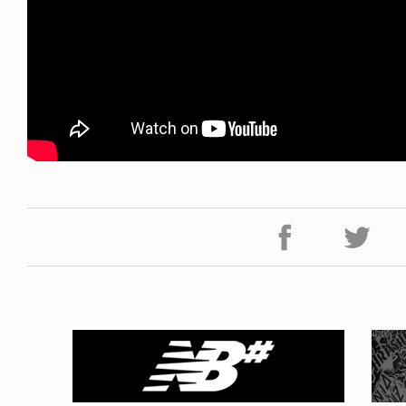
ICE OF FREEDOM
VOICE OF FREEDOM
IRA OZAWA / 尾澤 彰
TONY ALVA (ENGLISH)
2026.08.07
1.09.02