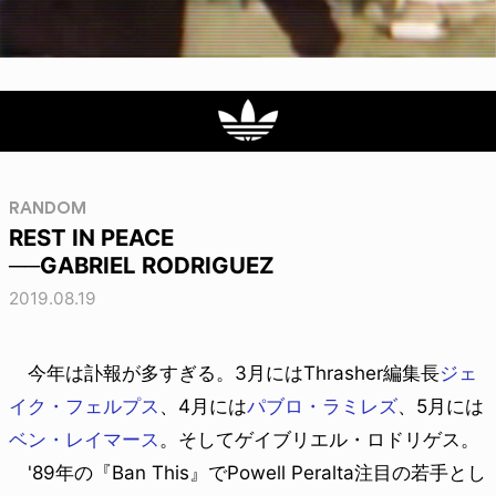
RANDOM
REST IN PEACE
──GABRIEL RODRIGUEZ
2019.08.19
今年は訃報が多すぎる。3月にはThrasher編集長
ジェ
イク・フェルプス
、4月には
パブロ・ラミレズ
、5月には
ベン・レイマース
。そしてゲイブリエル・ロドリゲス。
'89年の『Ban This』でPowell Peralta注目の若手とし