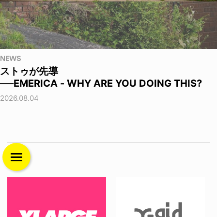
NEWS
ストゥが先導
──EMERICA - WHY ARE YOU DOING THIS?
2026.08.04