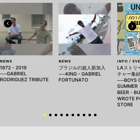
NEWS
NEWS
INFO / EV
1972 - 2019
ブラジルの超人新加入
LAストリ
──GABRIEL
──KING - GABRIEL
チャー集
RODRIGUEZ TRIBUTE
FORTUNATO
──BOYS 
SUMMER
BEER・BU
WROTE P
STORE