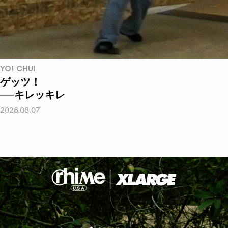
YO! CHUI
ゲッツ！
──キレッキレ
2026.08.07