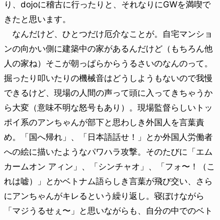
り、dojoに稽古に行ったりと、それなりにGWを満喫で
きたと思います。
なんだけど、ひとつだけ厄介なことが。自宅マンショ
ンの向かい側に建築中の家があるんだけど（もちろん他
人の家ね）そこが朝っぱらからうるさいのなんのって。
掘ったり叩いたりの機械音はどうしようもないので我慢
できるけど、現場の人間の声って頭に入ってきちゃうか
ら大変（意味不明な怒号もあり）。現場監督らしいトッ
ポイ系のアンちゃんが部下と思わしき外国人を言葉責
め。「国へ帰れ」、「日本語話せ！」とか外国人労働者
への絵に描いたようなパワハラ攻撃。そのたびに「エム
カームオン アィン」、「シンチャオ」、「フォ〜！（こ
れは嘘）」とかベトナム語らしき言葉が飛び交い、さら
にアンちゃんがキレるという繰り返し。寝ぼけながら
「マジうるせぇ〜」と思いながらも、自分の中でのベト