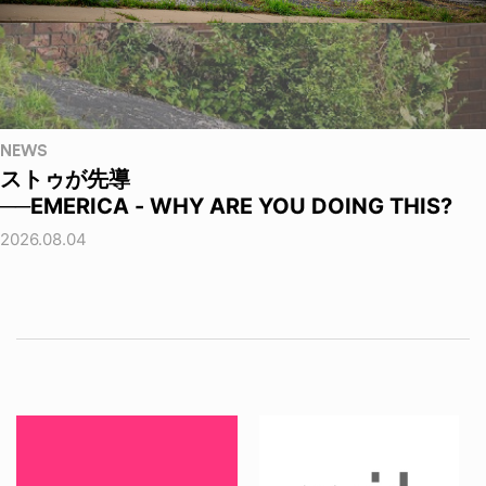
NEWS
ストゥが先導
──EMERICA - WHY ARE YOU DOING THIS?
2026.08.04