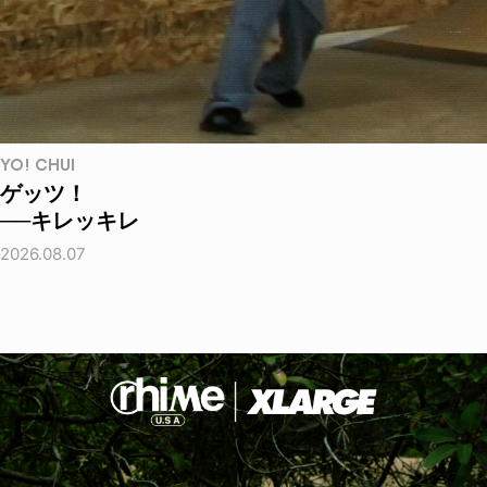
YO! CHUI
ゲッツ！
──キレッキレ
2026.08.07