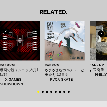
RELATED.
RANDOM
RANDOM
RANDOM
動画で競うショップ頂上
さまざまなカルチャーと
古豆腐屋
決戦
出会える2日間
──PHILLY
──X GAMES
──RVCA SKATE
SHOWDOWN