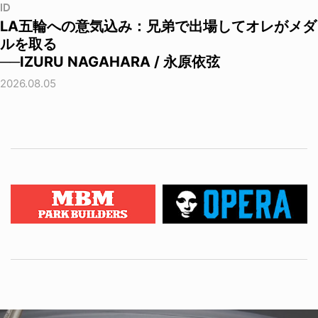
ID
LA五輪への意気込み：兄弟で出場してオレがメダ
ルを取る
──IZURU NAGAHARA / 永原依弦
2026.08.05