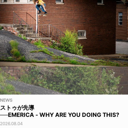
NEWS
ストゥが先導
──EMERICA - WHY ARE YOU DOING THIS?
2026.08.04