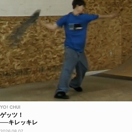
YO! CHUI
ゲッツ！
──キレッキレ
2026.08.07