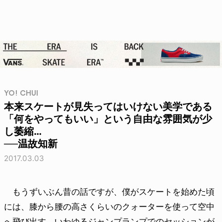
YO! CHUI
本来スケートが見失ってはいけない美学である
「何をやってもいい」という自由な雰囲気が少
し萎縮…
──温故知新
2017.03.03
もうずいぶん昔の話ですが、僕がスケートを始めた頃
には、膝から腰の高さくらいのクォーターを使って空中
へ飛び出す、いわゆるジャンプランプでのセッションが