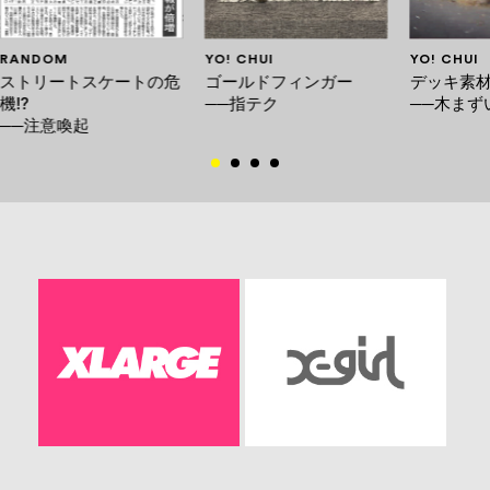
RANDOM
YO! CHUI
YO! CHUI
ストリートスケートの危
ゴールドフィンガー
デッキ素
機!?
──指テク
──木まず
──注意喚起