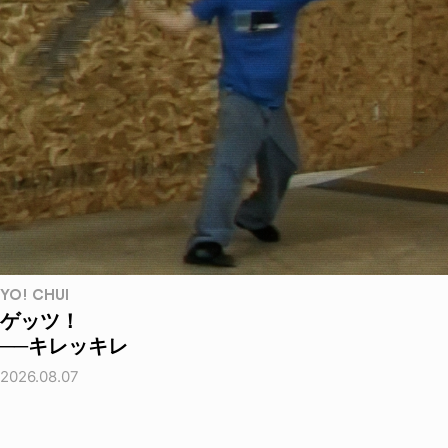
YO! CHUI
ゲッツ！
──キレッキレ
2026.08.07