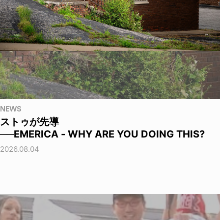
NEWS
ストゥが先導
──EMERICA - WHY ARE YOU DOING THIS?
2026.08.04