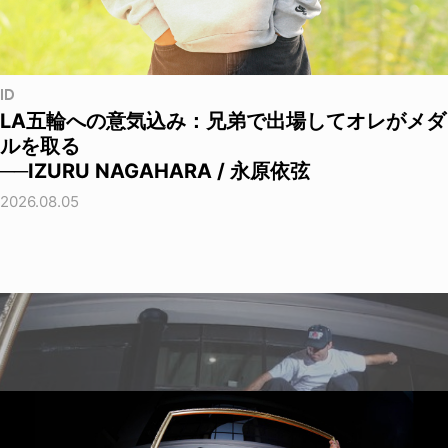
ID
LA五輪への意気込み：兄弟で出場してオレがメダ
ルを取る
──IZURU NAGAHARA / 永原依弦
2026.08.05