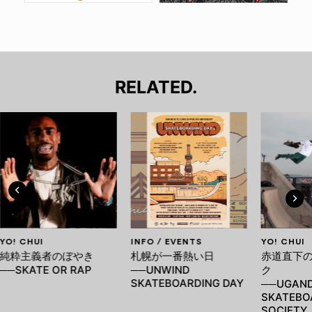
RELATED.
YO! CHUI
INFO / EVENTS
YO! CHUI
純粋主義者のぼやき
札幌が一番熱い日
赤道直下
──SKATE OR RAP
──UNWIND
ク
SKATEBOARDING DAY
──UGAN
SKATEBO
SOCIETY