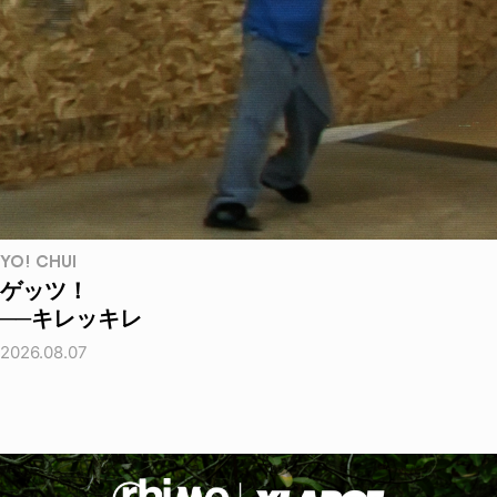
YO! CHUI
ゲッツ！
──キレッキレ
2026.08.07